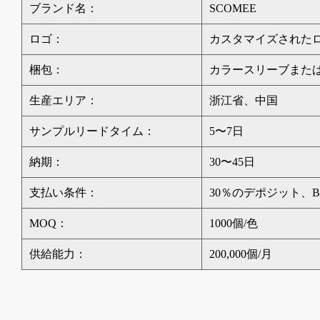
ブランド名：
SCOMEE
ロゴ：
カスタマイズされた
梱包：
カラースリーブまた
生産エリア：
浙江省、中国
サンプルリードタイム：
5〜7日
納期：
30〜45日
支払い条件：
30％のデポジット、B
MOQ：
1000個/色
供給能力：
200,000個/月