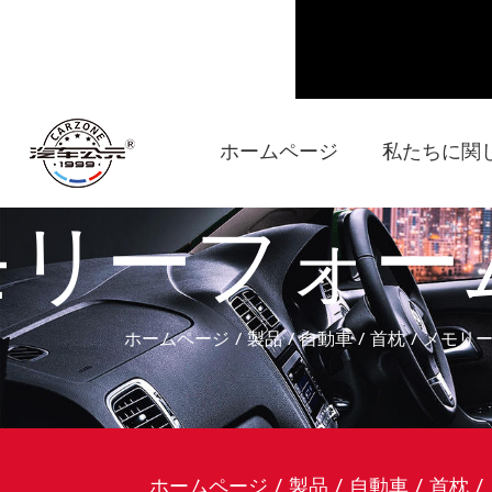
ホームページ
私たちに関
リーフォーム
ホームページ
/
製品
/
自動車
/
首枕
/
メモリ
ホームページ
/
製品
/
自動車
/
首枕
/