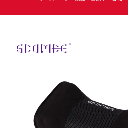
メモリーフォームネックピローヘッドレストピローネックサポートピローネックレストクッション車用運転用