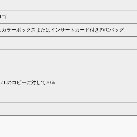
ロゴ
はカラーボックスまたはインサートカード付きPVCバッグ
 / Lのコピーに対して70％