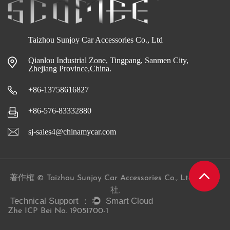
Taizhou Sunjoy Car Accessories Co., Ltd
Qianlou Industrial Zone, Tingpang, Sanmen City,
Zhejiang Province,China.
+86-13758616827
+86-576-83332880
sj-sales4@chinamycar.com
著作権 © Taizhou Sunjoy Car Accessories Co., Ltd 株式会
社.
Zhe ICP Bei No. 19051700-1