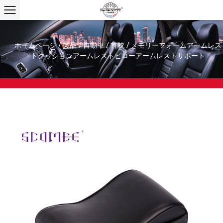
ホームページ
/
製品
/
自動車
/
首枕
/
メモリーフォームアームレス
トクッションアームレストピローアームレストサポート